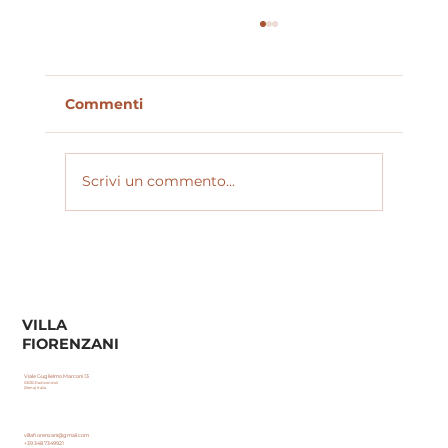
Commenti
Scrivi un commento...
Radicondoli Christmas Market:
mercatini di natale, artisti di strada
e cene nel borgo con il rifugio
perfetto a Villa Fiorenzani
VILLA
FIORENZANI
Viale Guglielmo Marconi 13
53030 Radicondoli
(Siena) Italia
villafiorenzani@gmail.com
+39 348 7349921