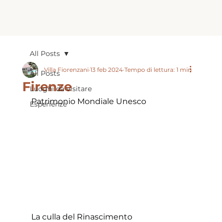
All Posts
Villa Fiorenzani
13 feb 2024
Tempo di lettura: 1 min
All Posts
Firenze
Luoghi da visitare
Patrimonio Mondiale Unesco
Esperienze
La culla del Rinascimento