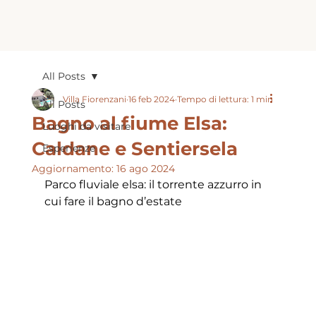
All Posts
Villa Fiorenzani
16 feb 2024
Tempo di lettura: 1 min
All Posts
Bagno al fiume Elsa:
Luoghi da visitare
Caldane e Sentiersela
Esperienze
Aggiornamento:
16 ago 2024
Parco fluviale elsa: il torrente azzurro in 
cui fare il bagno d’estate