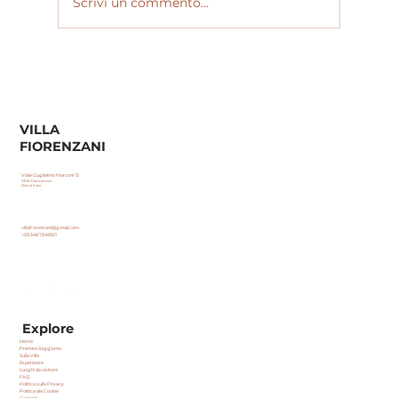
Scrivi un commento...
Radicondoli Christmas Market:
mercatini di natale, artisti di strada
e cene nel borgo con il rifugio
perfetto a Villa Fiorenzani
VILLA
FIORENZANI
Viale Guglielmo Marconi 13
53030 Radicondoli
(Siena) Italia
villafiorenzani@gmail.com
+39 348 7349921
Explore
Home
Prenota Soggiorno
Sulla Villa
Esperienze
Luoghi da visitare
FAQ
Politica sulla Privacy
Politica dei Cookie