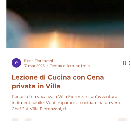
Elena Fiorenzani
31 mar 2025
Tempo di lettura: 1 min
Lezione di Cucina con Cena
privata in Villa
Rendi la tua vacanza a Villa Fiorenzani un'avventura
indimenticabile! Vuoi imparare a cucinare da un vero
Chef ? A Villa Fiorenzani, ti...