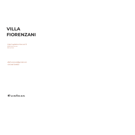
VILLA
FIORENZANI
Viale Guglielmo Marconi 13
53030 Radicondoli
(Siena) Italia
villafiorenzani@gmail.com
+39 348 7349921
Explore
Home
Prenota Soggiorno
Sulla Villa
Esperienze
Luoghi da visitare
FAQ
Politica sulla Privacy
Politica dei Cookie